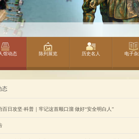
人馆动态
陈列展览
历史名人
电子杂
动态
治百日攻坚·科普｜牢记这首顺口溜 做好“安全明白人”
告