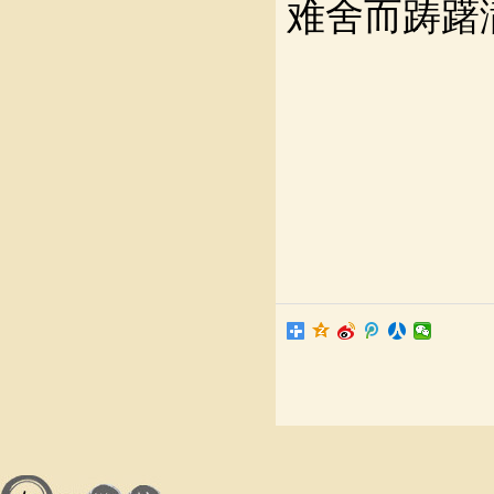
难舍而踌躇