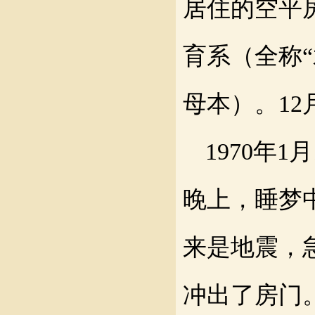
居住的空平
育系
（
全称
母本
）
。
1
1970年
晚上，睡梦
来是地震，
冲出
了房
门