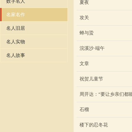
数字名人
夏夜
名家名作
攻关
名人旧居
蝉与蛩
名人实物
浣溪沙·端午
名人故事
文章
祝贺儿童节
周开达：“要让乡亲们都
石榴
楼下的忍冬花