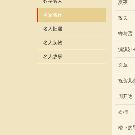
数字名人
夏夜
名家名作
攻关
名人旧居
蝉与蛩
名人实物
浣溪沙
名人故事
文章
祝贺儿
周开达
石榴
楼下的