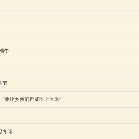
·端午
童节
：“要让乡亲们都能吃上大米”
忍冬花