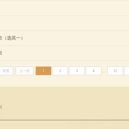
歌（选其一）
岩
首页
上一页
1
2
3
4
12
...