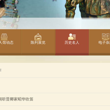
人馆动态
陈列展览
历史名人
电子杂
作
阁听晋卿家昭华吹笛